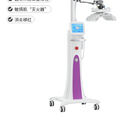
敏感肌“灭火器”
消炎褪红