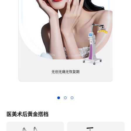
高纯
无创无痛无恢复期
医美术后黄金搭档